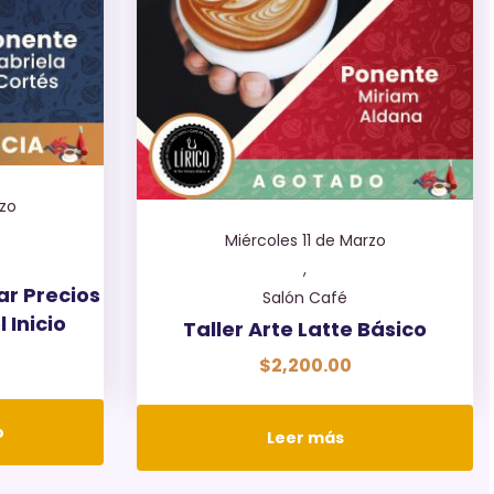
rzo
Miércoles 11 de Marzo
,
ar Precios
Salón Café
 Inicio
Taller Arte Latte Básico
$
2,200.00
o
Leer más