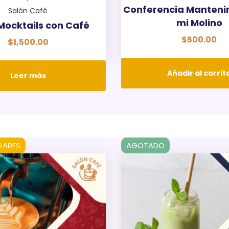
Conferencia Manteni
Salón Café
mi Molino
 Mocktails con Café
$
500.00
$
1,500.00
Añadir al carrit
Leer más
GARES
AGOTADO