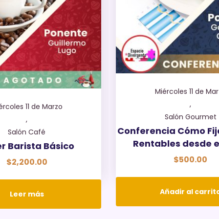
Miércoles 11 de Ma
,
ércoles 11 de Marzo
Salón Gourmet
,
Conferencia Cómo Fij
Salón Café
Rentables desde el
er Barista Básico
$
500.00
$
2,200.00
Añadir al carrit
Leer más