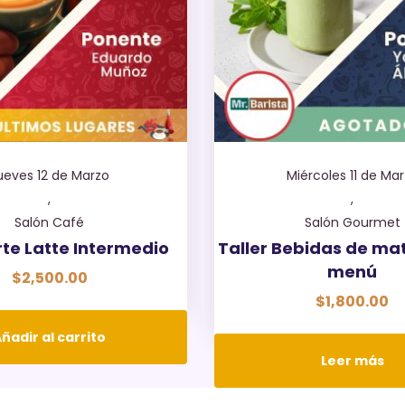
ueves 12 de Marzo
Miércoles 11 de Ma
,
,
Salón Café
Salón Gourmet
rte Latte Intermedio
Taller Bebidas de ma
menú
$
2,500.00
$
1,800.00
ñadir al carrito
Leer más