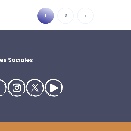
1
2
es Sociales