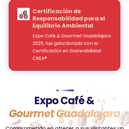
Certificación de
Responsabilidad para el
Equilibrio Ambiental
Expo Café & Gourmet Guadalajara
2025, fue galardonado con la
Certificación en Sostenibilidad
CREA®
Expo Café &
Gourmet Guadalajara
Comprometido en ofrecer a sus visitantes un