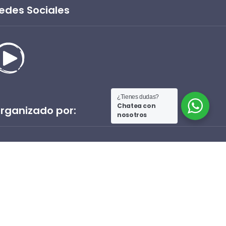
edes Sociales
¿Tienes dudas?
Chatea con
rganizado por:
nosotros