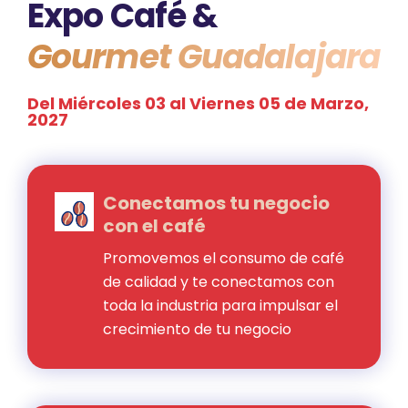
Expo Café &
Gourmet Guadalajara
Del Miércoles 03 al Viernes 05 de Marzo,
2027
Conectamos tu negocio
con el café
Promovemos el consumo de café
de calidad y te conectamos con
toda la industria para impulsar el
crecimiento de tu negocio