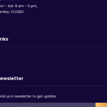
on – Sat: 8 am – 5 pm,
unday: CLOSED
inks
ewsletter
end us a newsletter to get update