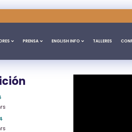
ORES
PRENSA
ENGLISH INFO
TALLERES
CONF
ición
4
hrs
4
hrs