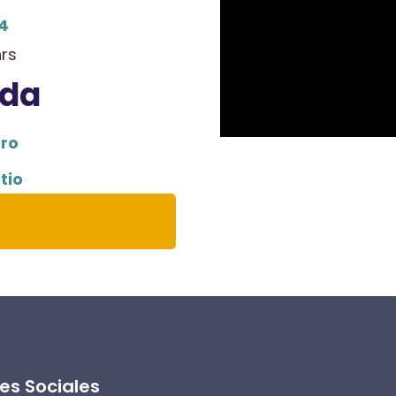
4
hrs
ada
tro
tio
es Sociales