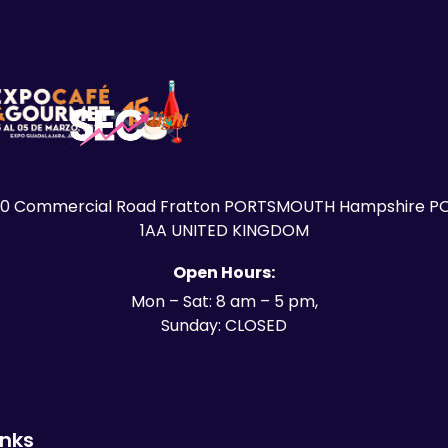
30 Commercial Road Fratton PORTSMOUTH Hampshire PO
1AA UNITED KINGDOM
Open Hours:
Mon – Sat: 8 am – 5 pm,
Sunday: CLOSED
inks