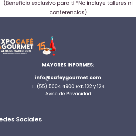
(Beneficio exclusivo para ti *No incluye talleres ni
conferencias)
MAYORES INFORMES:
info@cafeygourmet.com
T. (55) 5604 4900 Ext. 122 y 124
Aviso de Privacidad
edes Sociales