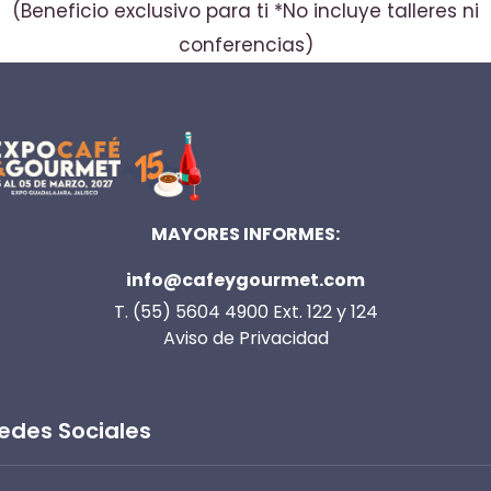
(Beneficio exclusivo para ti *No incluye talleres ni
conferencias)
MAYORES INFORMES:
info@cafeygourmet.com
T. (55) 5604 4900 Ext. 122 y 124
Aviso de Privacidad
edes Sociales