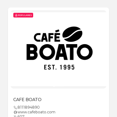
POPULARES
CAFE BOATO
8111894890
www.cafeboato.com
607